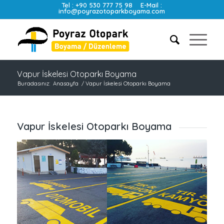
Tel :
+90 530 777 75 98
E-Mail :
info@poyrazotoparkboyama.com
Vapur İskelesi Otoparkı Boyama
Buradasınız:
Anasayfa
/
Vapur İskelesi Otoparkı Boyama
Vapur İskelesi Otoparkı Boyama