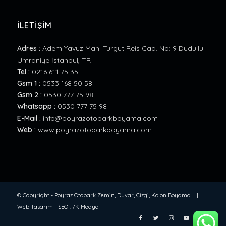
İLETİŞİM
Adres :
Adem Yavuz Mah. Turgut Reis Cad. No: 9 Dudullu –
Ümraniye İstanbul, TR
Tel :
0216 611 75 35
Gsm 1 :
0533 168 50 58
Gsm 2 :
0530 777 75 98
Whatsapp :
0530 777 75 98
E-Mail :
info@poyrazotoparkboyama.com
Web :
www.poyrazotoparkboyama.com
© Copyright -
Poyraz Otopark Zemin, Duvar, Çizgi, Kolon Boyama
|
Web Tasarım
-
SEO
:
7K Medya