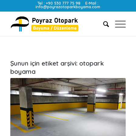
Tel :
+90 530 777 75 98
E-Mail :
info@poyrazotoparkboyama.com
Şunun için etiket arşivi:
otopark
boyama