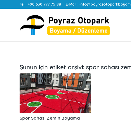
Tel :
+90 530 777 75 98
E-Mail :
info@poyrazotoparkboyam
Şunun için etiket arşivi:
spor sahası z
Spor Sahası Zemin Boyama