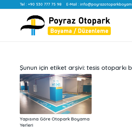
Tel :
+90 530 777 75 98
E-Mail :
info@poyrazotoparkboyam
Şunun için etiket arşivi:
tesis otoparkı
Yapısına Göre Otopark Boyama
Yerleri