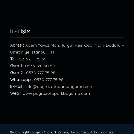
İLETİŞİM
Adres :
Adem Yavuz Mah. Turgut Reis Cad. No: 9 Dudullu –
Ümraniye İstanbul, TR
Tel :
0216 611 75 35
Gsm 1 :
0533 168 50 58
Gsm 2 :
0530 777 75 98
Whatsapp :
0530 777 75 98
E-Mail :
info@poyrazotoparkboyama.com
Web :
www.poyrazotoparkboyama.com
© Copyright -
Poyraz Otopark Zemin, Duvar, Çizgi, Kolon Boyama
|