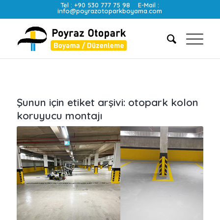
Tel :
+90 530 777 75 98
E-Mail :
info@poyrazotoparkboyama.com
Şunun için etiket arşivi:
otopark kolon
koruyucu montajı