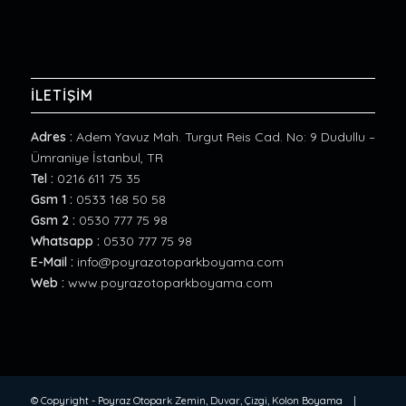
İLETİŞİM
Adres :
Adem Yavuz Mah. Turgut Reis Cad. No: 9 Dudullu –
Ümraniye İstanbul, TR
Tel :
0216 611 75 35
Gsm 1 :
0533 168 50 58
Gsm 2 :
0530 777 75 98
Whatsapp :
0530 777 75 98
E-Mail :
info@poyrazotoparkboyama.com
Web :
www.poyrazotoparkboyama.com
© Copyright -
Poyraz Otopark Zemin, Duvar, Çizgi, Kolon Boyama
|