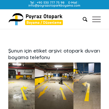
Tel :
+90 530 777 75 98
E-Mail :
info@poyrazotoparkboyama.com
Şunun için etiket arşivi:
otopark duvarı
boyama telefonu