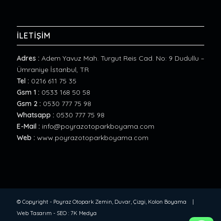
İLETİŞİM
Adres :
Adem Yavuz Mah. Turgut Reis Cad. No: 9 Dudullu –
Ümraniye İstanbul, TR
Tel :
0216 611 75 35
Gsm 1 :
0533 168 50 58
Gsm 2 :
0530 777 75 98
Whatsapp :
0530 777 75 98
E-Mail :
info@poyrazotoparkboyama.com
Web :
www.poyrazotoparkboyama.com
© Copyright -
Poyraz Otopark Zemin, Duvar, Çizgi, Kolon Boyama
|
Web Tasarım
-
SEO
:
7K Medya