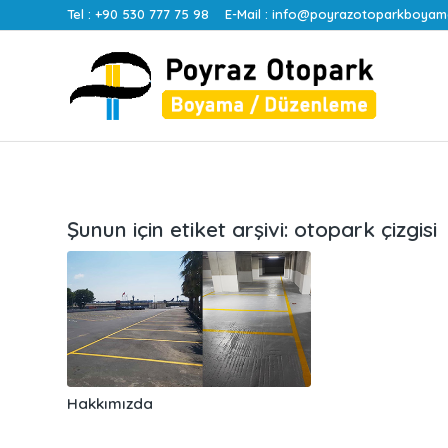
Tel :
+90 530 777 75 98
E-Mail :
info@poyrazotoparkboyam
Şunun için etiket arşivi:
otopark çizgisi
Hakkımızda