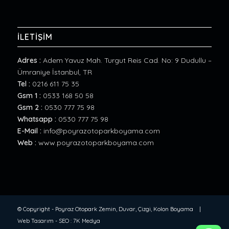
İLETİŞİM
Adres :
Adem Yavuz Mah. Turgut Reis Cad. No: 9 Dudullu –
Ümraniye İstanbul, TR
Tel :
0216 611 75 35
Gsm 1 :
0533 168 50 58
Gsm 2 :
0530 777 75 98
Whatsapp :
0530 777 75 98
E-Mail :
info@poyrazotoparkboyama.com
Web :
www.poyrazotoparkboyama.com
© Copyright -
Poyraz Otopark Zemin, Duvar, Çizgi, Kolon Boyama
|
Web Tasarım
-
SEO
:
7K Medya