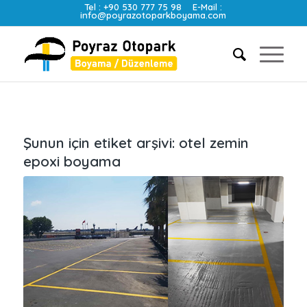
Tel :
+90 530 777 75 98
E-Mail :
info@poyrazotoparkboyama.com
Şunun için etiket arşivi:
otel zemin
epoxi boyama