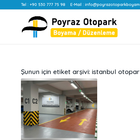
Tel :
+90 530 777 75 98
E-Mail :
info@poyrazotoparkboyam
Şunun için etiket arşivi:
istanbul otopa